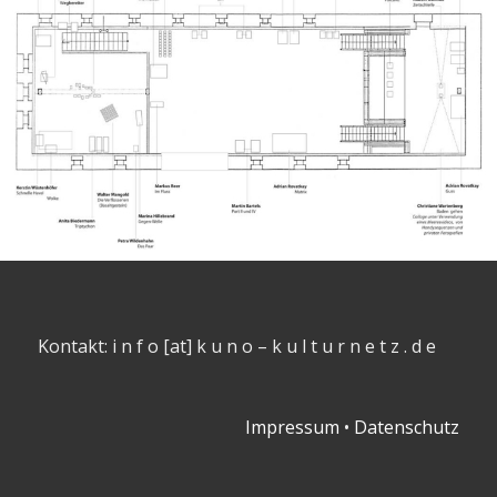
Kontakt: i n f o [at] k u n o – k u l t u r n e t z . d e
Impressum
•
Datenschutz